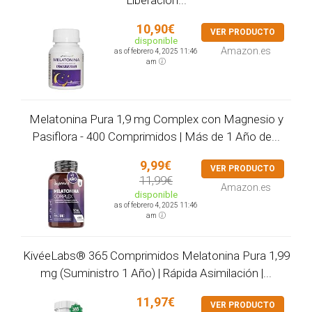
10,90€
VER PRODUCTO
disponible
Amazon.es
as of febrero 4, 2025 11:46
am
Melatonina Pura 1,9 mg Complex con Magnesio y
Pasiflora - 400 Comprimidos | Más de 1 Año de...
9,99€
VER PRODUCTO
11,99€
Amazon.es
disponible
as of febrero 4, 2025 11:46
am
KivéeLabs® 365 Comprimidos Melatonina Pura 1,99
mg (Suministro 1 Año) | Rápida Asimilación |...
11,97€
VER PRODUCTO