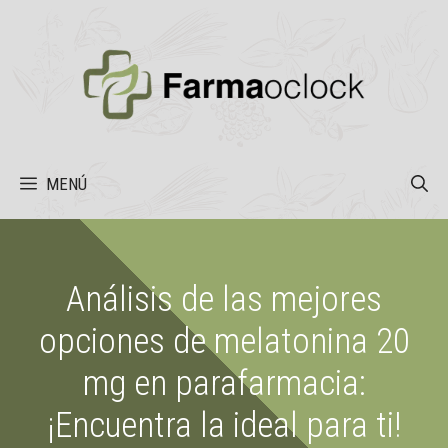
Saltar
al
contenido
MENÚ
Análisis de las mejores
opciones de melatonina 20
mg en parafarmacia:
¡Encuentra la ideal para ti!