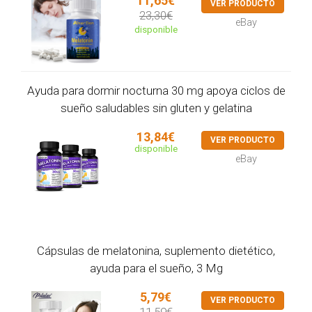
11,65€
VER PRODUCTO
23,30€
eBay
disponible
Ayuda para dormir nocturna 30 mg apoya ciclos de
sueño saludables sin gluten y gelatina
13,84€
VER PRODUCTO
disponible
eBay
Cápsulas de melatonina, suplemento dietético,
ayuda para el sueño, 3 Mg
5,79€
VER PRODUCTO
11,59€