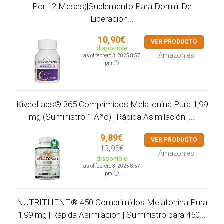
Por 12 Meses)|Suplemento Para Dormir De
Liberación...
10,90€
VER PRODUCTO
disponible
Amazon.es
as of febrero 3, 2025 8:57
pm
KivéeLabs® 365 Comprimidos Melatonina Pura 1,99
mg (Suministro 1 Año) | Rápida Asimilación |...
9,89€
VER PRODUCTO
13,95€
Amazon.es
disponible
as of febrero 3, 2025 8:57
pm
NUTRITHENT® 450 Comprimidos Melatonina Pura
1,99 mg | Rápida Asimilación | Suministro para 450...