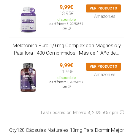
9,99€
VER PRODUCTO
13,95€
Amazon.es
disponible
as of febrero 3, 2025 8:57
pm
Melatonina Pura 1,9 mg Complex con Magnesio y
Pasiflora - 400 Comprimidos | Más de 1 Año de...
9,99€
VER PRODUCTO
11,99€
Amazon.es
disponible
as of febrero 3, 2025 8:57
pm
Last updated on febrero 3, 2025 8:57 pm
Qty120 Cápsulas Naturales 10mg Para Dormir Mejor