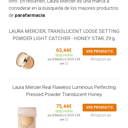
otro. En resumen, Laura Mercier es una marca a
considerar en la búsqueda de los mejores productos
de
parafarmacia
.
LAURA MERCIER, TRANSLUCENT LOOSE SETTING
POWDER LIGHT CATCHER - HONEY STAR, 29 g.
63,44€
VER PRODUCTO
disponible
Amazon.es
as of febrero 4, 2025 3:39
am
Laura Mercier Real Flawless Luminous Perfecting
Pressed Powder Translucent Honey
75,44€
VER PRODUCTO
disponible
Amazon.es
as of febrero 4, 2025 3:39
am