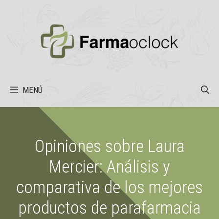
Saltar
al
contenido
MENÚ
Opiniones sobre Laura
Mercier: Análisis y
comparativa de los mejores
productos de parafarmacia