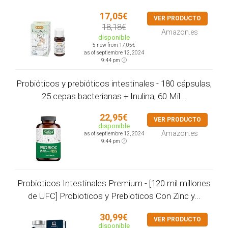
17,05€
VER PRODUCTO
18,18€
Amazon.es
disponible
5 new from 17,05€
as of septiembre 12, 2024
9:44 pm
Probióticos y prebióticos intestinales - 180 cápsulas,
25 cepas bacterianas + Inulina, 60 Mil...
22,95€
VER PRODUCTO
disponible
Amazon.es
as of septiembre 12, 2024
9:44 pm
Probioticos Intestinales Premium - [120 mil millones
de UFC] Probioticos y Prebioticos Con Zinc y...
30,99€
VER PRODUCTO
disponible