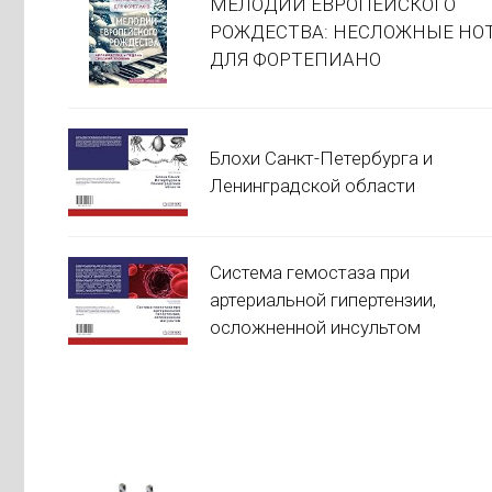
МЕЛОДИИ ЕВРОПЕЙСКОГО
РОЖДЕСТВА: НЕСЛОЖНЫЕ НО
ДЛЯ ФОРТЕПИАНО
Блохи Санкт-Петербурга и
Ленинградской области
Система гемостаза при
артериальной гипертензии,
осложненной инсультом