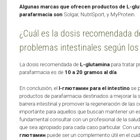
Algunas marcas que ofrecen productos de L-glut
parafarmacia son
Solgar, NutriSport, y MyProtein.
¿Cuál es la dosis recomendada de
problemas intestinales según los
La dosis recomendada de
L-glutamina
para tratar p
parafarmacia es de
10 a 20 gramos al día
.
En conclusión, el
l-глютамин para el intestino
se p
productos de parafarmacia destinados a mejorar la sa
barrera intestinal y promover la regeneración de las cé
importante para aquellos que buscan mantener un equ
fundamental consultar con un profesional de la salu
que sea apropiado para cada caso particular. Con un
глютамин
puede ser un complemento útil en el cuida