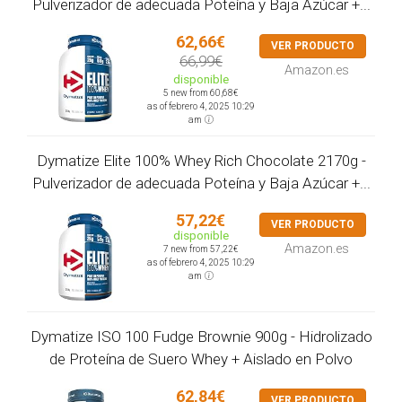
Pulverizador de adecuada Poteína y Baja Azúcar +...
62,66€
VER PRODUCTO
66,99€
Amazon.es
disponible
5 new from 60,68€
as of febrero 4, 2025 10:29
am
Dymatize Elite 100% Whey Rich Chocolate 2170g -
Pulverizador de adecuada Poteína y Baja Azúcar +...
57,22€
VER PRODUCTO
disponible
Amazon.es
7 new from 57,22€
as of febrero 4, 2025 10:29
am
Dymatize ISO 100 Fudge Brownie 900g - Hidrolizado
de Proteína de Suero Whey + Aislado en Polvo
62,84€
VER PRODUCTO