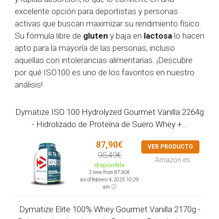
excelente opción para deportistas y personas
activas que buscan maximizar su rendimiento físico.
Su fórmula libre de
gluten
y baja en
lactosa
lo hacen
apto para la mayoría de las personas, incluso
aquellas con intolerancias alimentarias. ¡Descubre
por qué ISO100 es uno de los favoritos en nuestro
análisis!
Dymatize ISO 100 Hydrolyzed Gourmet Vanilla 2264g
- Hidrolizado de Proteína de Suero Whey +...
87,90€
VER PRODUCTO
95,49€
Amazon.es
disponible
2 new from 87,90€
as of febrero 4, 2025 10:29
am
Dymatize Elite 100% Whey Gourmet Vanilla 2170g -