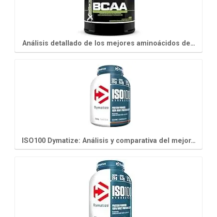
Análisis detallado de los mejores aminoácidos de…
ISO100 Dymatize: Análisis y comparativa del mejor…