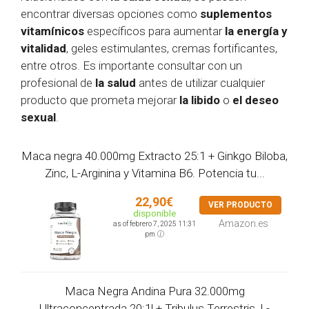
encontrar diversas opciones como
suplementos
vitamínicos
específicos para aumentar
la energía y
vitalidad
, geles estimulantes, cremas fortificantes,
entre otros. Es importante consultar con un
profesional de
la salud
antes de utilizar cualquier
producto que prometa mejorar
la libido
o
el deseo
sexual
.
Maca negra 40.000mg Extracto 25:1 + Ginkgo Biloba,
Zinc, L-Arginina y Vitamina B6. Potencia tu...
22,90€
VER PRODUCTO
disponible
Amazon.es
as of febrero 7, 2025 11:31
pm
Maca Negra Andina Pura 32.000mg
Ultraconcentrada 20:1| + Tribulus Terrestris, L-