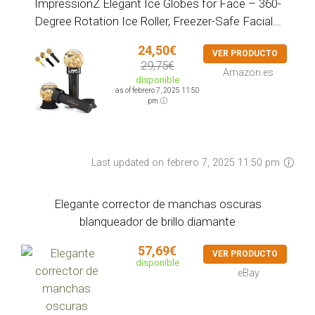
ImpressionZ Elegant Ice Globes for Face – 360-
Degree Rotation Ice Roller, Freezer-Safe Facial...
24,50€
VER PRODUCTO
29,75€
Amazon.es
disponible
as of febrero 7, 2025 11:50
pm
Last updated on febrero 7, 2025 11:50 pm
Elegante corrector de manchas oscuras
blanqueador de brillo diamante
57,69€
VER PRODUCTO
disponible
eBay