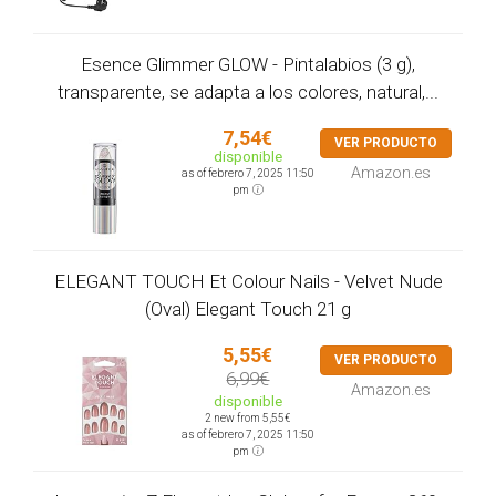
Esence Glimmer GLOW - Pintalabios (3 g),
transparente, se adapta a los colores, natural,...
7,54€
VER PRODUCTO
disponible
Amazon.es
as of febrero 7, 2025 11:50
pm
ELEGANT TOUCH Et Colour Nails - Velvet Nude
(Oval) Elegant Touch 21 g
5,55€
VER PRODUCTO
6,99€
Amazon.es
disponible
2 new from 5,55€
as of febrero 7, 2025 11:50
pm