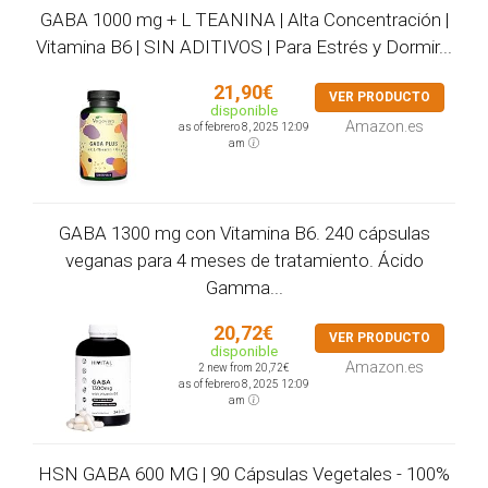
GABA 1000 mg + L TEANINA | Alta Concentración |
Vitamina B6 | SIN ADITIVOS | Para Estrés y Dormir...
21,90€
VER PRODUCTO
disponible
Amazon.es
as of febrero 8, 2025 12:09
am
GABA 1300 mg con Vitamina B6. 240 cápsulas
veganas para 4 meses de tratamiento. Ácido
Gamma...
20,72€
VER PRODUCTO
disponible
Amazon.es
2 new from 20,72€
as of febrero 8, 2025 12:09
am
HSN GABA 600 MG | 90 Cápsulas Vegetales - 100%