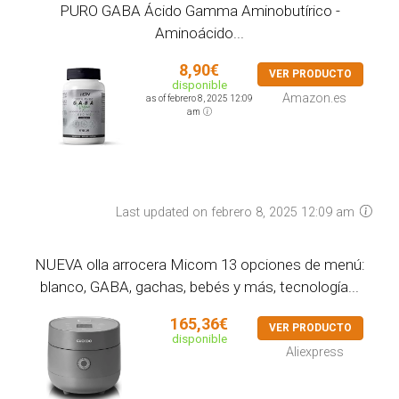
PURO GABA Ácido Gamma Aminobutírico -
Aminoácido...
8,90€
VER PRODUCTO
disponible
Amazon.es
as of febrero 8, 2025 12:09
am
Last updated on febrero 8, 2025 12:09 am
NUEVA olla arrocera Micom 13 opciones de menú:
blanco, GABA, gachas, bebés y más, tecnología...
165,36€
VER PRODUCTO
disponible
Aliexpress