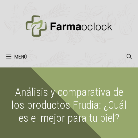
Saltar
al
contenido
MENÚ
Análisis y comparativa de
los productos Frudia: ¿Cuál
es el mejor para tu piel?