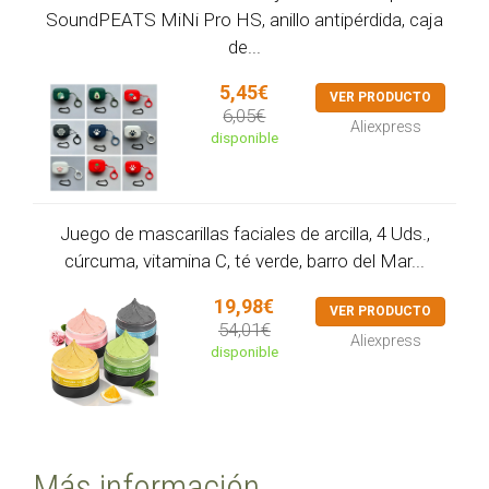
SoundPEATS MiNi Pro HS, anillo antipérdida, caja
de...
5,45€
VER PRODUCTO
6,05€
Aliexpress
disponible
Juego de mascarillas faciales de arcilla, 4 Uds.,
cúrcuma, vitamina C, té verde, barro del Mar...
19,98€
VER PRODUCTO
54,01€
Aliexpress
disponible
Más información