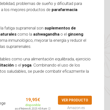
bilidad, problemas de sueño y dificultad para
ir a los mejores productos de
parafarmacia
a fatiga suprarrenal son
suplementos de
aturales
como la
ashwagandha
o el
ginseng
ema inmunológico, mejorar la energía y reducir el
las suprarrenales.
ables como una alimentación equilibrada, ejercicio
itación
o el
yoga
. Combinando el uso de los
tos saludables, se puede combatir eficazmente la
19,95€
VER PRODUCTO
tege
disponible
Amazon.es
..
as of febrero 8, 2025 4:54 am