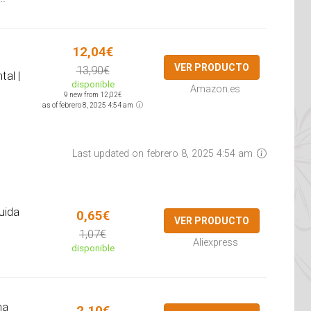
12,04€
VER PRODUCTO
13,90€
tal |
disponible
Amazon.es
9 new from 12,02€
as of febrero 8, 2025 4:54 am
Last updated on febrero 8, 2025 4:54 am
uida
0,65€
VER PRODUCTO
1,07€
Aliexpress
disponible
ma