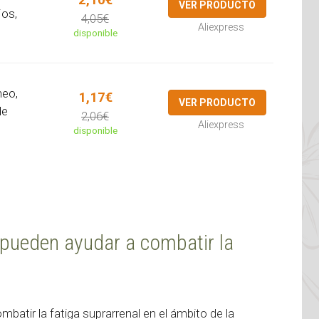
2,10€
VER PRODUCTO
jos,
4,05€
Aliexpress
disponible
neo,
1,17€
VER PRODUCTO
de
2,06€
Aliexpress
disponible
pueden ayudar a combatir la
batir la fatiga suprarrenal en el ámbito de la