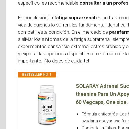
específico, es recomendable
consultar a un profesi
En conclusión, la
fatiga suprarrenal
es un trastorno 
vida de quienes lo sufren. Es fundamental identifica
combatir esta condición. En el mercado de
parafar
a aliviar los síntomas de la fatiga suprarrenal, siempr
experimentas cansancio extremo, estrés crónico y 
y explorar las opciones disponibles en el ámbito de l
importante. ¡No dejes de cuidarte!
BESTSELLER NO. 1
SOLARAY Adrenal Succ
theanine Para Un Apoy
60 Vegcaps, One size.
Fórmula antiestrés: Las
ayudar a apoyar una fun
Combate la fatiga: Form