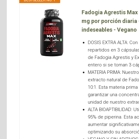
BESTSELLER NO. 1
Fadogia Agrestis Max -
mg por porción diaria 
indeseables - Vegano
DOSIS EXTRA ALTA: Con 1
repartidos en 3 cápsula
de Fadogia Agrestis y E
entero si se toman 3 cáp
MATERIA PRIMA: Nuestro 
extracto natural de Fad
10:1. Esta materia prim
garantizar una concentr
unidad de nuestro extrac
ALTA BIOAPTIBILIDAD: Ut
95% de piperina. Esta a
aumentar significativame
optimizando su absorció