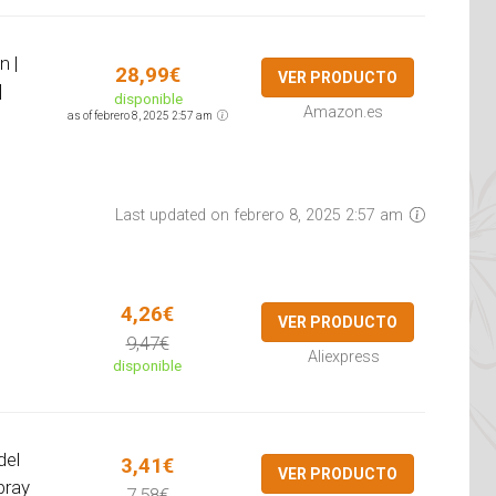
 |
28,99€
VER PRODUCTO
|
disponible
Amazon.es
as of febrero 8, 2025 2:57 am
Last updated on febrero 8, 2025 2:57 am
4,26€
VER PRODUCTO
9,47€
Aliexpress
disponible
del
3,41€
VER PRODUCTO
pray
7,58€