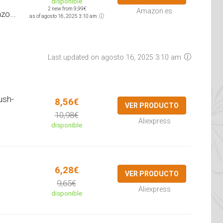
disponible
2 new from 9,99€
Amazon.es
zo...
as of agosto 16, 2025 3:10 am
Last updated on agosto 16, 2025 3:10 am
ush-
8,56€
VER PRODUCTO
10,98€
Aliexpress
disponible
6,28€
VER PRODUCTO
9,65€
Aliexpress
disponible