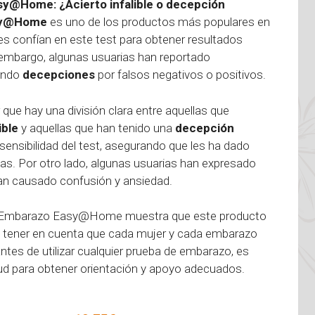
sy@Home: ¿Acierto infalible o decepción
asy@Home
es uno de los productos más populares en
 confían en este test para obtener resultados
 embargo, algunas usuarias han reportado
nando
decepciones
por falsos negativos o positivos.
r que hay una división clara entre aquellas que
ible
y aquellas que han tenido una
decepción
 sensibilidad del test, asegurando que les ha dado
as. Por otro lado, algunas usuarias han expresado
han causado confusión y ansiedad.
 de Embarazo Easy@Home muestra que este producto
e tener en cuenta que cada mujer y cada embarazo
Antes de utilizar cualquier prueba de embarazo, es
ud para obtener orientación y apoyo adecuados.