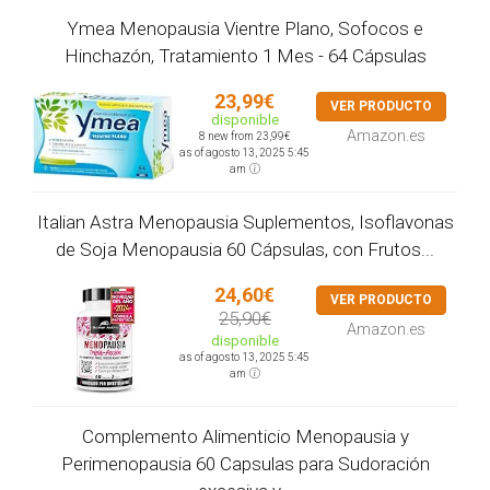
Ymea Menopausia Vientre Plano, Sofocos e
Hinchazón, Tratamiento 1 Mes - 64 Cápsulas
23,99€
VER PRODUCTO
disponible
Amazon.es
8 new from 23,99€
as of agosto 13, 2025 5:45
am
Italian Astra Menopausia Suplementos, Isoflavonas
de Soja Menopausia 60 Cápsulas, con Frutos...
24,60€
VER PRODUCTO
25,90€
Amazon.es
disponible
as of agosto 13, 2025 5:45
am
Complemento Alimenticio Menopausia y
Perimenopausia 60 Capsulas para Sudoración