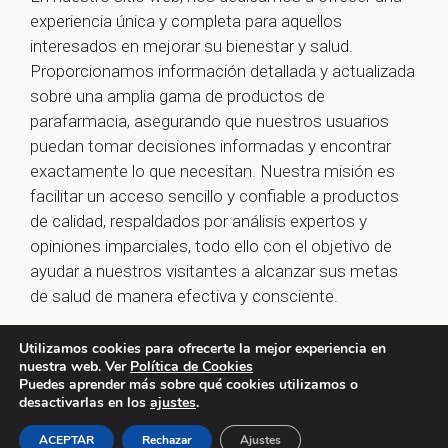
experiencia única y completa para aquellos
interesados en mejorar su bienestar y salud.
Proporcionamos información detallada y actualizada
sobre una amplia gama de productos de
parafarmacia, asegurando que nuestros usuarios
puedan tomar decisiones informadas y encontrar
exactamente lo que necesitan. Nuestra misión es
facilitar un acceso sencillo y confiable a productos
de calidad, respaldados por análisis expertos y
opiniones imparciales, todo ello con el objetivo de
ayudar a nuestros visitantes a alcanzar sus metas
de salud de manera efectiva y consciente.
Utilizamos cookies para ofrecerte la mejor experiencia en
nuestra web. Ver
Política de Cookies
© 2026 farmaoclock.es -
Política de Privacidad y Aviso
Puedes aprender más sobre qué cookies utilizamos o
desactivarlas en los
ajustes
.
Legal
-
Política de Cookies
ACEPTAR
Rechazar
Ajustes