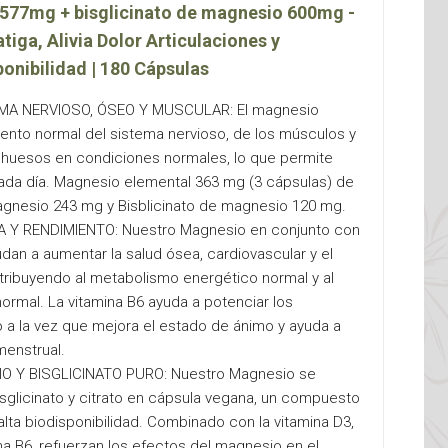
1577mg + bisglicinato de magnesio 600mg -
iga, Alivia Dolor Articulaciones y
onibilidad | 180 Cápsulas
MA NERVIOSO, ÓSEO Y MUSCULAR: El magnesio
iento normal del sistema nervioso, de los músculos y
 huesos en condiciones normales, lo que permite
ada día. Magnesio elemental 363 mg (3 cápsulas) de
magnesio 243 mg y Bisblicinato de magnesio 120 mg.
Y RENDIMIENTO: Nuestro Magnesio en conjunto con
udan a aumentar la salud ósea, cardiovascular y el
ntribuyendo al metabolismo energético normal y al
normal. La vitamina B6 ayuda a potenciar los
 a la vez que mejora el estado de ánimo y ayuda a
menstrual.
 Y BISGLICINATO PURO: Nuestro Magnesio se
sglicinato y citrato en cápsula vegana, un compuesto
lta biodisponibilidad. Combinado con la vitamina D3,
mina B6, refuerzan los efectos del magnesio en el