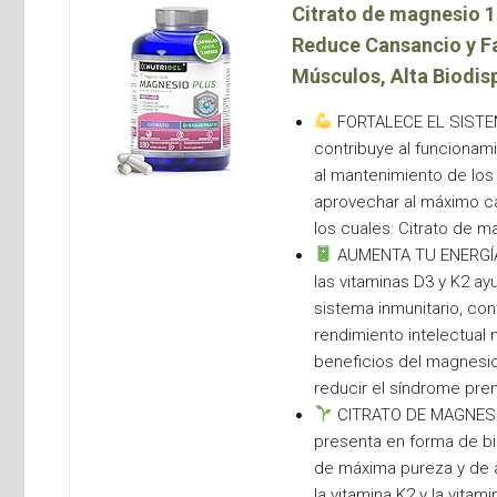
Citrato de magnesio 
Reduce Cansancio y Fat
Músculos, Alta Biodisp
FORTALECE EL SISTE
contribuye al funcionam
al mantenimiento de los
aprovechar al máximo c
los cuales: Citrato de 
AUMENTA TU ENERGÍA 
las vitaminas D3 y K2 ay
sistema inmunitario, co
rendimiento intelectual 
beneficios del magnesio
reducir el síndrome pre
CITRATO DE MAGNESIO
presenta en forma de bi
de máxima pureza y de a
la vitamina K2 y la vita