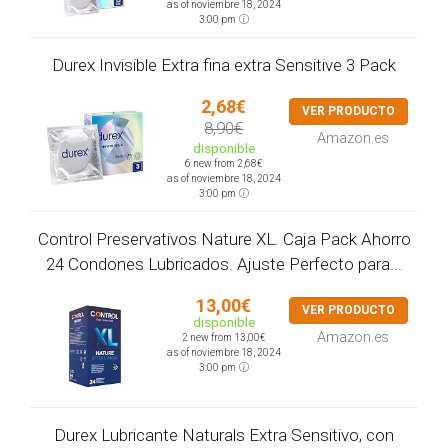
as of noviembre 18, 2024
3:00 pm
Durex Invisible Extra fina extra Sensitive 3 Pack
2,68€
VER PRODUCTO
8,90€
Amazon.es
disponible
6 new from 2,68€
as of noviembre 18, 2024
3:00 pm
Control Preservativos Nature XL. Caja Pack Ahorro
24 Condones Lubricados. Ajuste Perfecto para...
13,00€
VER PRODUCTO
disponible
Amazon.es
2 new from 13,00€
as of noviembre 18, 2024
3:00 pm
Durex Lubricante Naturals Extra Sensitivo, con