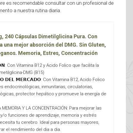
pre es recomendable consultar con un profesional de
ento a nuestra rutina diaria.
 240 Cápsulas Dimetilglicina Pura. Con
ra una mejor absorción del DMG. Sin Gluten,
eganos. Memoria, Estres, Concentración
𝗢𝗡: Con Vitamina B12 y Acido Folico que facilita la
etilglicina-DMG (B15)
𝗧𝗢 𝗗𝗘𝗟 𝗠𝗘𝗥𝗖𝗔𝗗𝗢: Con Vitamina B12, Acido Folico
s endocrinológicas, inmunitarias, circulatorias,
lógicas, protector hepático y promueve la energía de
RA LA MEMORIA Y LA CONCENTRACIÓN: Para mejorar las
y/o funciones de aprendizaje, memoria y estrés
ecesita tu cerebro. Ideal para personas mayores,
ar el rendimiento del dia a dia.