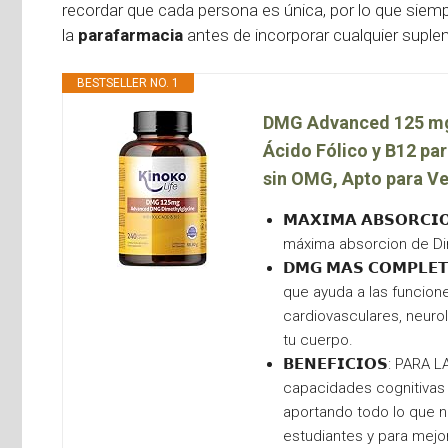
recordar que cada persona es única, por lo que siem
la
parafarmacia
antes de incorporar cualquier suplem
BESTSELLER NO. 1
DMG Advanced 125 mg,
Ácido Fólico y B12 pa
sin OMG, Apto para V
𝗠𝗔𝗫𝗜𝗠𝗔 𝗔𝗕𝗦𝗢𝗥𝗖
máxima absorcion de Dim
𝗗𝗠𝗚 𝗠𝗔𝗦 𝗖𝗢𝗠𝗣𝗟𝗘
que ayuda a las funcione
cardiovasculares, neuro
tu cuerpo.
𝗕𝗘𝗡𝗘𝗙𝗜𝗖𝗜𝗢𝗦: PA
capacidades cognitivas 
aportando todo lo que n
estudiantes y para mejor