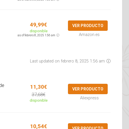
49,99€
VER PRODUCTO
disponible
Amazon.es
as of febrero 8, 2025 1:56 am
Last updated on febrero 8, 2025 1:56 am
de
11,30€
VER PRODUCTO
37,68€
Aliexpress
disponible
10,54€
VER PRODUCTO