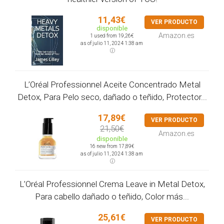
11,43€
VER PRODUCTO
disponible
Amazon.es
1 used from 19,26€
as of julio 11, 2024 1:38 am
L’Oréal Professionnel Aceite Concentrado Metal
Detox, Para Pelo seco, dañado o teñido, Protector...
17,89€
VER PRODUCTO
21,50€
Amazon.es
disponible
16 new from 17,89€
as of julio 11, 2024 1:38 am
L’Oréal Professionnel Crema Leave in Metal Detox,
Para cabello dañado o teñido, Color más...
25,61€
VER PRODUCTO