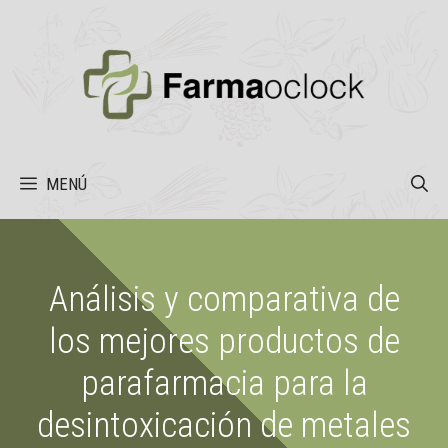
Saltar
al
contenido
MENÚ
Análisis y comparativa de
los mejores productos de
parafarmacia para la
desintoxicación de metales