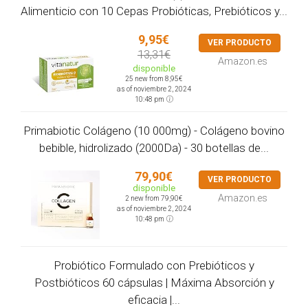
Alimenticio con 10 Cepas Probióticas, Prebióticos y...
9,95€
VER PRODUCTO
13,31€
Amazon.es
disponible
25 new from 8,95€
as of noviembre 2, 2024
10:48 pm
Primabiotic Colágeno (10 000mg) - Colágeno bovino
bebible, hidrolizado (2000Da) - 30 botellas de...
79,90€
VER PRODUCTO
disponible
Amazon.es
2 new from 79,90€
as of noviembre 2, 2024
10:48 pm
Probiótico Formulado con Prebióticos y
Postbióticos 60 cápsulas | Máxima Absorción y
eficacia |...