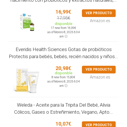
16,99€
VER PRODUCTO
17,95€
Amazon.es
disponible
17 new from 16,99€
as of febrero 8, 2025 6:04
am
Everidis Health Sciences Gotas de probióticos
Protectis para bebés, bebés, recién nacidos y niños...
20,98€
VER PRODUCTO
disponible
Amazon.es
8 new from 15,80€
as of febrero 8, 2025 6:04
am
Weleda - Aceite para la Tripita Del Bebé, Alivia
Cólicos, Gases o Estreñimiento, Vegano, Apto...
10,07€
VER PRODUCTO