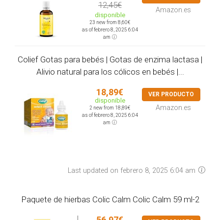
12,45€
Amazon.es
disponible
23 new from 8,60€
as of febrero 8, 2025 6:04
am
Colief Gotas para bebés | Gotas de enzima lactasa |
Alivio natural para los cólicos en bebés |...
18,89€
VER PRODUCTO
disponible
Amazon.es
2 new from 18,89€
as of febrero 8, 2025 6:04
am
Last updated on febrero 8, 2025 6:04 am
Paquete de hierbas Colic Calm Colic Calm 59 ml-2
56,97€