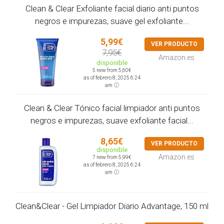
Clean & Clear Exfoliante facial diario anti puntos
negros e impurezas, suave gel exfoliante...
5,99€
VER PRODUCTO
7,95€
Amazon.es
disponible
5 new from 5,60€
as of febrero 8, 2025 6:24
am
Clean & Clear Tónico facial limpiador anti puntos
negros e impurezas, suave exfoliante facial...
8,65€
VER PRODUCTO
disponible
Amazon.es
7 new from 5,99€
as of febrero 8, 2025 6:24
am
Clean&Clear - Gel Limpiador Diario Advantage, 150 ml