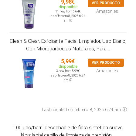
9,98€
VER PRODUCTO
disponible
Amazon.es
11 new from 6,64€
as of febrero 8, 2025 6:24
am
Clean & Clear, Exfoliante Facial Limpiador, Uso Diario,
Con Micropartículas Naturales, Para...
5,99€
VER PRODUCTO
disponible
Amazon.es
3 new from 5,99€
as of febrero 8, 2025 6:24
am
Last updated on febrero 8, 2025 6:24 am
100 uds/barril desechable de fibra sintética suave
lápiz labial cepillo de limpieza de precisión...