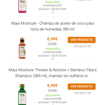
disponible
6 new from 6,97€
as of julio 7, 2024 5:32 pm
Maui Moisture - Champú de aceite de coco para
rizos de humedad, 385 ml
6,99€
VER PRODUCTO
9,90€
Amazon.es
disponible
3 new from 6,99€
as of julio 7, 2024 5:32 pm
Maui Moisture Thicken & Restore + Bamboo Fibers
Shampoo (385 ml), champú sin sulfatos ni...
6,99€
VER PRODUCTO
9,90€
Amazon.es
disponible
2 new from 6,99€
as of julio 7, 2024 5:32 pm