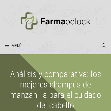
Saltar
al
contenido
MENÚ
Análisis y comparativa: los
mejores champús de
manzanilla para el cuidado
del cabello