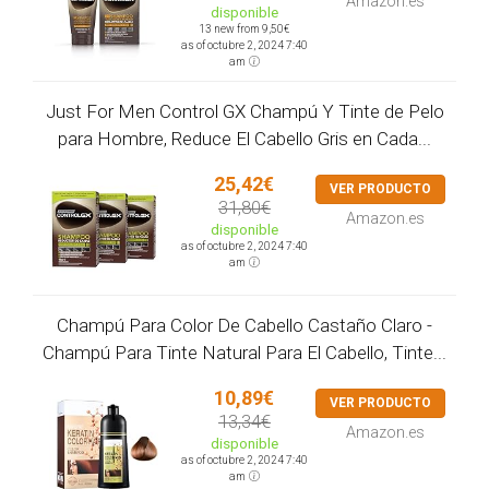
Amazon.es
disponible
13 new from 9,50€
as of octubre 2, 2024 7:40
am
Just For Men Control GX Champú Y Tinte de Pelo
para Hombre, Reduce El Cabello Gris en Cada...
25,42€
VER PRODUCTO
31,80€
Amazon.es
disponible
as of octubre 2, 2024 7:40
am
Champú Para Color De Cabello Castaño Claro -
Champú Para Tinte Natural Para El Cabello, Tinte...
10,89€
VER PRODUCTO
13,34€
Amazon.es
disponible
as of octubre 2, 2024 7:40
am