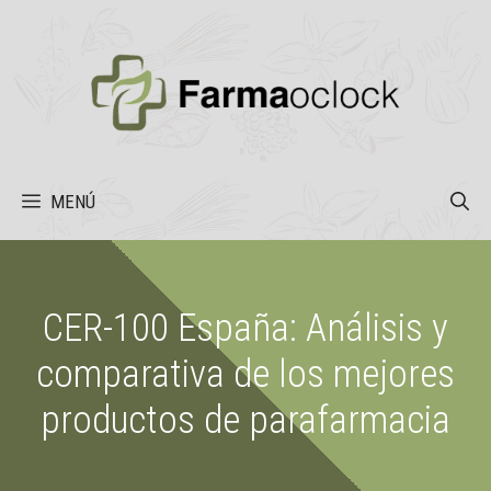
Saltar
al
contenido
MENÚ
CER-100 España: Análisis y
comparativa de los mejores
productos de parafarmacia