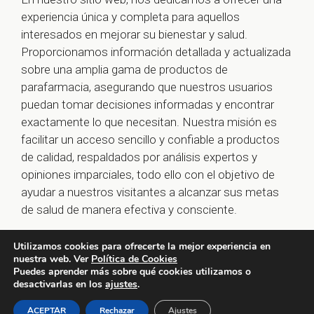
experiencia única y completa para aquellos
interesados en mejorar su bienestar y salud.
Proporcionamos información detallada y actualizada
sobre una amplia gama de productos de
parafarmacia, asegurando que nuestros usuarios
puedan tomar decisiones informadas y encontrar
exactamente lo que necesitan. Nuestra misión es
facilitar un acceso sencillo y confiable a productos
de calidad, respaldados por análisis expertos y
opiniones imparciales, todo ello con el objetivo de
ayudar a nuestros visitantes a alcanzar sus metas
de salud de manera efectiva y consciente.
Utilizamos cookies para ofrecerte la mejor experiencia en
nuestra web. Ver
Política de Cookies
© 2026 farmaoclock.es -
Política de Privacidad y Aviso
Puedes aprender más sobre qué cookies utilizamos o
Legal
-
Política de Cookies
desactivarlas en los
ajustes
.
ACEPTAR
Rechazar
Ajustes