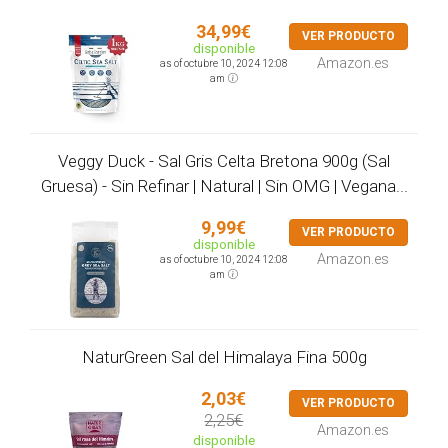
34,99€
VER PRODUCTO
disponible
Amazon.es
as of octubre 10, 2024 12:08
am
Veggy Duck - Sal Gris Celta Bretona 900g (Sal
Gruesa) - Sin Refinar | Natural | Sin OMG | Vegana...
9,99€
VER PRODUCTO
disponible
Amazon.es
as of octubre 10, 2024 12:08
am
NaturGreen Sal del Himalaya Fina 500g
2,03€
VER PRODUCTO
2,25€
Amazon.es
disponible