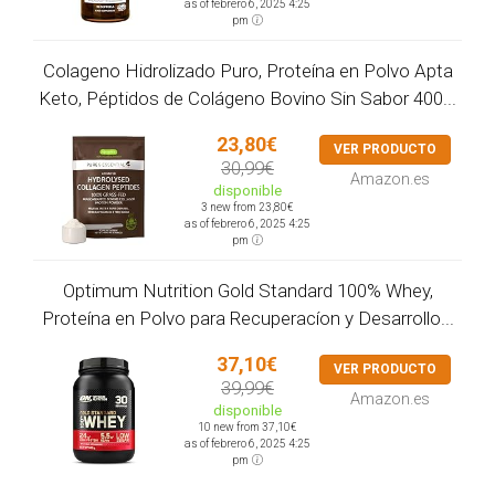
as of febrero 6, 2025 4:25
pm
Colageno Hidrolizado Puro, Proteína en Polvo Apta
Keto, Péptidos de Colágeno Bovino Sin Sabor 400...
23,80€
VER PRODUCTO
30,99€
Amazon.es
disponible
3 new from 23,80€
as of febrero 6, 2025 4:25
pm
Optimum Nutrition Gold Standard 100% Whey,
Proteína en Polvo para Recuperacíon y Desarrollo...
37,10€
VER PRODUCTO
39,99€
Amazon.es
disponible
10 new from 37,10€
as of febrero 6, 2025 4:25
pm