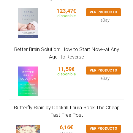
123,47€
VER PRODUCTO
disponible
eBay
Better Brain Solution: How to Start Now--at Any
Age--to Reverse
11,59€
VER PRODUCTO
disponible
eBay
Butterfly Brain by Dockrill, Laura Book The Cheap
Fast Free Post
6,16€
VER PRODUCTO