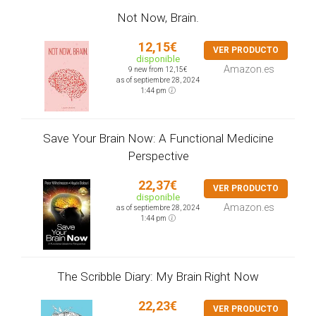
Not Now, Brain.
12,15€
VER PRODUCTO
disponible
Amazon.es
9 new from 12,15€
as of septiembre 28, 2024
1:44 pm
Save Your Brain Now: A Functional Medicine
Perspective
22,37€
VER PRODUCTO
disponible
Amazon.es
as of septiembre 28, 2024
1:44 pm
The Scribble Diary: My Brain Right Now
22,23€
VER PRODUCTO