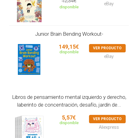
12,34€
eBay
disponible
Junior Brain Bending Workout-
149,15€
VER PRODUCTO
disponible
eBay
Libros de pensamiento mental izquierdo y derecho,
laberinto de concentración, desafío, jardín de...
5,57€
VER PRODUCTO
disponible
Aliexpress