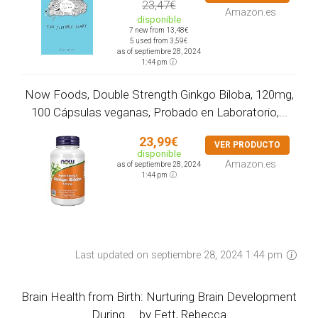
23,47€
Amazon.es
disponible
7 new from 13,48€
5 used from 3,59€
as of septiembre 28, 2024
1:44 pm
Now Foods, Double Strength Ginkgo Biloba, 120mg,
100 Cápsulas veganas, Probado en Laboratorio,...
23,99€
VER PRODUCTO
disponible
Amazon.es
as of septiembre 28, 2024
1:44 pm
Last updated on septiembre 28, 2024 1:44 pm
Brain Health from Birth: Nurturing Brain Development
During ... by Fett, Rebecca