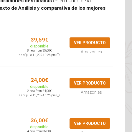
loraciones destacadas
en el mundo de la
exto de Análisis y comparativa de los mejores
39,59€
VER PRODUCTO
disponible
8 new from 35,60€
Amazon.es
as of julio 11, 2024 1:26 pm
24,00€
VER PRODUCTO
disponible
2 new from 24,00€
Amazon.es
as of julio 11, 2024 1:26 pm
36,00€
VER PRODUCTO
disponible
4 new from 36,00€