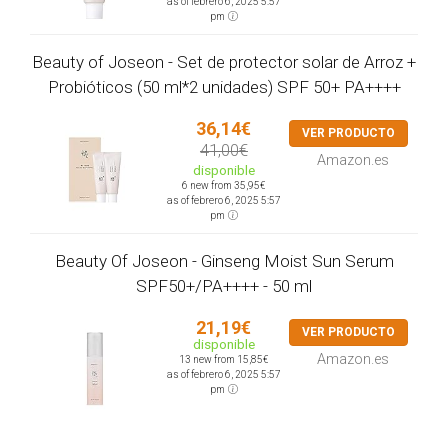
as of febrero 6, 2025 5:57
pm
Beauty of Joseon - Set de protector solar de Arroz +
Probióticos (50 ml*2 unidades) SPF 50+ PA++++
36,14€
VER PRODUCTO
41,00€
Amazon.es
disponible
6 new from 35,95€
as of febrero 6, 2025 5:57
pm
Beauty Of Joseon - Ginseng Moist Sun Serum
SPF50+/PA++++ - 50 ml
21,19€
VER PRODUCTO
disponible
Amazon.es
13 new from 15,85€
as of febrero 6, 2025 5:57
pm