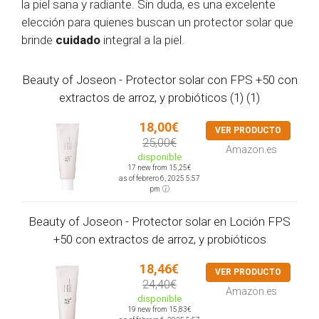
la piel sana y radiante. Sin duda, es una excelente
elección para quienes buscan un protector solar que
brinde
cuidado
integral a la piel.
Beauty of Joseon - Protector solar con FPS +50 con
extractos de arroz, y probióticos (1) (1)
18,00€
VER PRODUCTO
25,00€
Amazon.es
disponible
17 new from 15,25€
as of febrero 6, 2025 5:57
pm
Beauty of Joseon - Protector solar en Loción FPS
+50 con extractos de arroz, y probióticos
18,46€
VER PRODUCTO
24,40€
Amazon.es
disponible
19 new from 15,83€