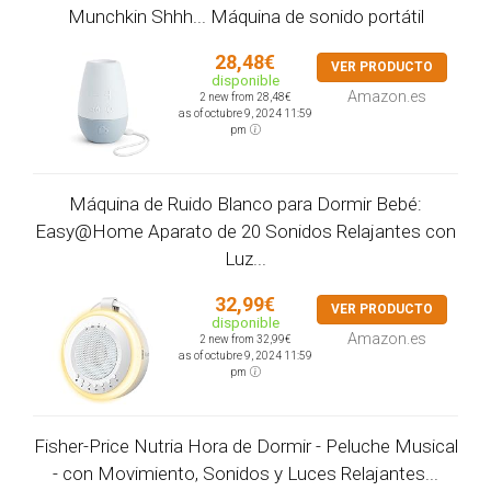
Munchkin Shhh... Máquina de sonido portátil
28,48€
VER PRODUCTO
disponible
Amazon.es
2 new from 28,48€
as of octubre 9, 2024 11:59
pm
Máquina de Ruido Blanco para Dormir Bebé:
Easy@Home Aparato de 20 Sonidos Relajantes con
Luz...
32,99€
VER PRODUCTO
disponible
Amazon.es
2 new from 32,99€
as of octubre 9, 2024 11:59
pm
Fisher-Price Nutria Hora de Dormir - Peluche Musical
- con Movimiento, Sonidos y Luces Relajantes...