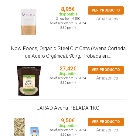
8,95€
VER PRODUCTO
disponible
Amazon.es
2 new from 4,25€
as of septiembre 19, 2024
5:30 pm
Now Foods, Organic Steel Cut Oats (Avena Cortada
de Acero Orgánica), 907g, Probada en...
27,42€
VER PRODUCTO
disponible
Amazon.es
as of septiembre 19, 2024
5:30 pm
JARAD Avena PELADA 1KG
9,50€
VER PRODUCTO
disponible
Amazon.es
as of septiembre 19, 2024
5:30 pm