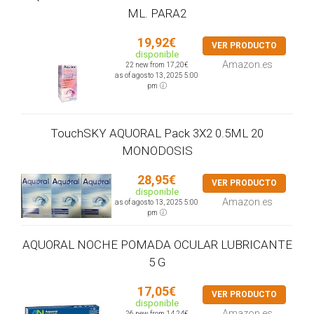
ML. PARA2
19,92€
VER PRODUCTO
disponible
Amazon.es
22 new from 17,20€
as of agosto 13, 2025 5:00
pm
TouchSKY AQUORAL Pack 3X2 0.5ML 20
MONODOSIS
28,95€
VER PRODUCTO
disponible
Amazon.es
as of agosto 13, 2025 5:00
pm
AQUORAL NOCHE POMADA OCULAR LUBRICANTE
5 G
17,05€
VER PRODUCTO
disponible
Amazon.es
26 new from 14,24€