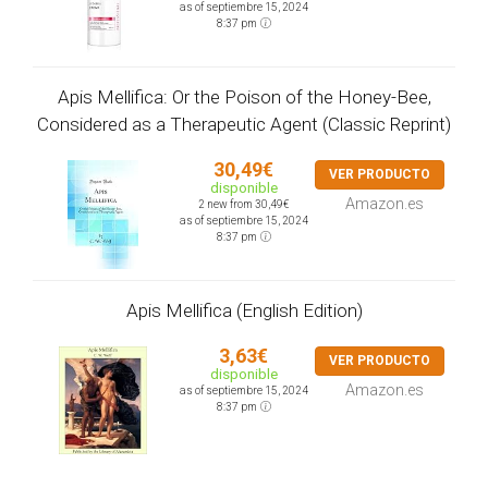
as of septiembre 15, 2024
8:37 pm
Apis Mellifica: Or the Poison of the Honey-Bee,
Considered as a Therapeutic Agent (Classic Reprint)
30,49€
VER PRODUCTO
disponible
Amazon.es
2 new from 30,49€
as of septiembre 15, 2024
8:37 pm
Apis Mellifica (English Edition)
3,63€
VER PRODUCTO
disponible
Amazon.es
as of septiembre 15, 2024
8:37 pm