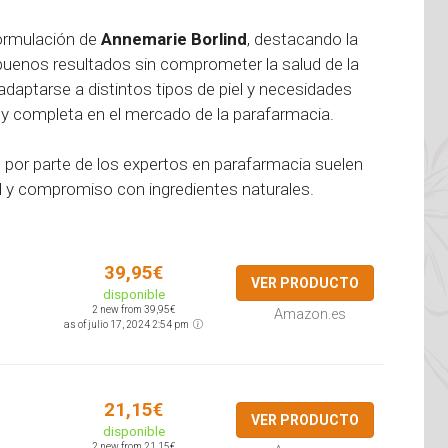
formulación de
Annemarie Borlind
, destacando la
buenos resultados sin comprometer la salud de la
daptarse a distintos tipos de piel y necesidades
l y completa en el mercado de la parafarmacia.
d
por parte de los expertos en parafarmacia suelen
ad y compromiso con ingredientes naturales.
39,95€
VER PRODUCTO
disponible
2 new from 39,95€
Amazon.es
as of julio 17, 2024 2:54 pm
21,15€
VER PRODUCTO
disponible
2 new from 21,15€