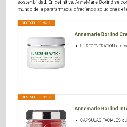
sostenibilidad. En definitiva, AnneMarie Borlind se 
mundo de la parafarmacia, ofreciendo soluciones ef
BESTSELLER NO. 1
Annemarie Borlind Crem
LL REGENERATION crema d
BESTSELLER NO. 2
Annemarie Börlind Int
CAPSULAS FACIALES cui