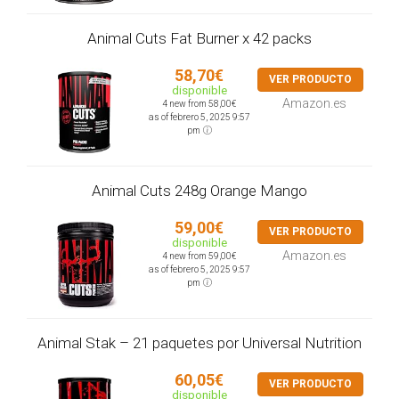
Animal Cuts Fat Burner x 42 packs
58,70€
VER PRODUCTO
disponible
Amazon.es
4 new from 58,00€
as of febrero 5, 2025 9:57
pm
Animal Cuts 248g Orange Mango
59,00€
VER PRODUCTO
disponible
Amazon.es
4 new from 59,00€
as of febrero 5, 2025 9:57
pm
Animal Stak – 21 paquetes por Universal Nutrition
60,05€
VER PRODUCTO
disponible