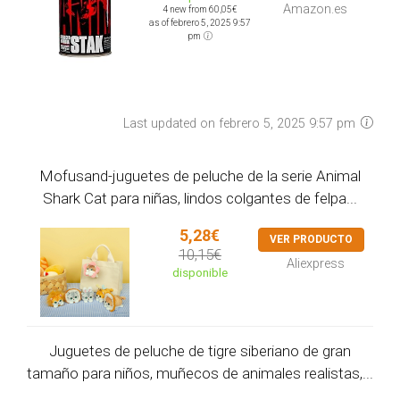
Amazon.es
4 new from 60,05€
as of febrero 5, 2025 9:57
pm
Last updated on febrero 5, 2025 9:57 pm
Mofusand-juguetes de peluche de la serie Animal
Shark Cat para niñas, lindos colgantes de felpa...
5,28€
VER PRODUCTO
10,15€
Aliexpress
disponible
Juguetes de peluche de tigre siberiano de gran
tamaño para niños, muñecos de animales realistas,...