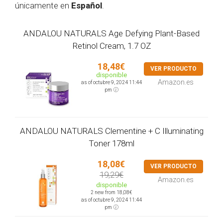
únicamente en
Español
.
ANDALOU NATURALS Age Defying Plant-Based
Retinol Cream, 1.7 OZ
18,48€
VER PRODUCTO
disponible
Amazon.es
as of octubre 9, 2024 11:44
pm
ANDALOU NATURALS Clementine + C Illuminating
Toner 178ml
18,08€
VER PRODUCTO
19,29€
Amazon.es
disponible
2 new from 18,08€
as of octubre 9, 2024 11:44
pm