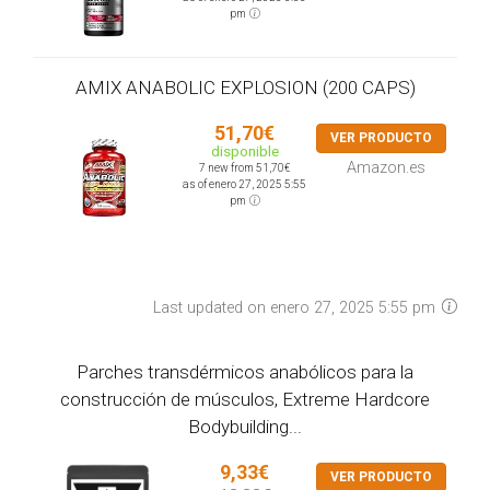
pm
AMIX ANABOLIC EXPLOSION (200 CAPS)
51,70€
VER PRODUCTO
disponible
Amazon.es
7 new from 51,70€
as of enero 27, 2025 5:55
pm
Last updated on enero 27, 2025 5:55 pm
Parches transdérmicos anabólicos para la
construcción de músculos, Extreme Hardcore
Bodybuilding...
9,33€
VER PRODUCTO