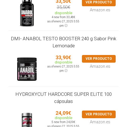
33,50€
VER PRODUCTO
35,50€
Amazon.es
disponible
4 new from 33,48€
as of enero 27, 2025 5:55
pm
DMI- ANABOL TESTO BOOSTER 240 g Sabor Pink
Lemonade
33,90€
VER PRODUCTO
disponible
Amazon.es
as of enero 27, 2025 5:55
pm
HYDROXYCUT HARDCORE SUPER ELITE 100
cápsulas
24,09€
VER PRODUCTO
disponible
Amazon.es
5 new from 24,09€
as of enero 27, 2025 5:55