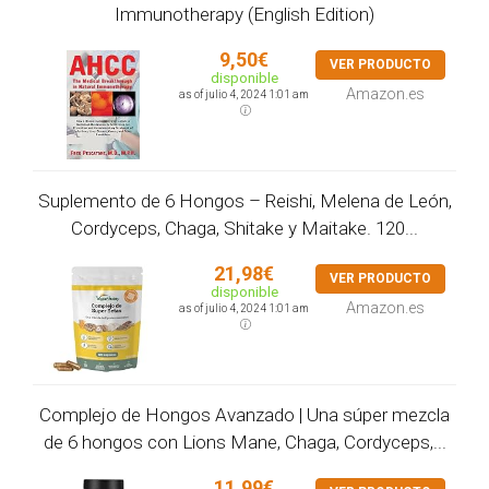
Immunotherapy (English Edition)
9,50€
VER PRODUCTO
disponible
Amazon.es
as of julio 4, 2024 1:01 am
Suplemento de 6 Hongos – Reishi, Melena de León,
Cordyceps, Chaga, Shitake y Maitake. 120...
21,98€
VER PRODUCTO
disponible
Amazon.es
as of julio 4, 2024 1:01 am
Complejo de Hongos Avanzado | Una súper mezcla
de 6 hongos con Lions Mane, Chaga, Cordyceps,...
11,99€