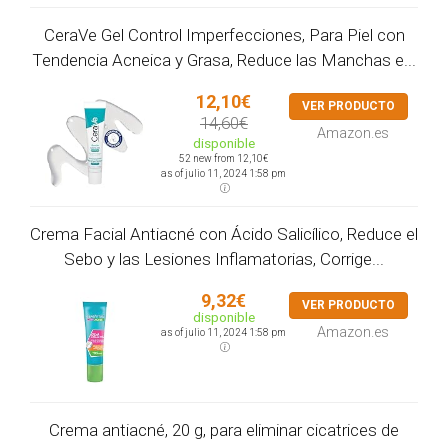
CeraVe Gel Control Imperfecciones, Para Piel con
Tendencia Acneica y Grasa, Reduce las Manchas e...
12,10€
VER PRODUCTO
14,60€
Amazon.es
disponible
52 new from 12,10€
as of julio 11, 2024 1:58 pm
Crema Facial Antiacné con Ácido Salicílico, Reduce el
Sebo y las Lesiones Inflamatorias, Corrige...
9,32€
VER PRODUCTO
disponible
Amazon.es
as of julio 11, 2024 1:58 pm
Crema antiacné, 20 g, para eliminar cicatrices de