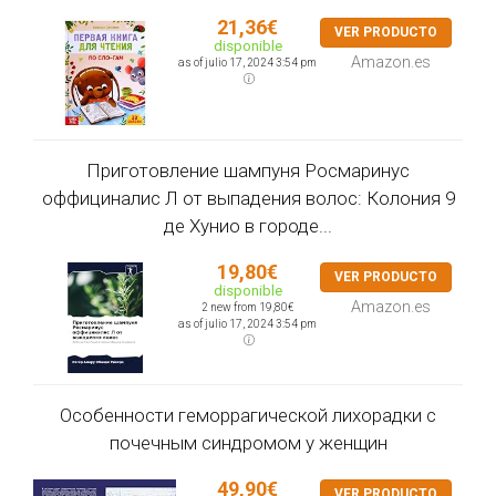
21,36€
VER PRODUCTO
disponible
Amazon.es
as of julio 17, 2024 3:54 pm
Приготовление шампуня Росмаринус
оффициналис Л от выпадения волос: Колония 9
де Хунио в городе...
19,80€
VER PRODUCTO
disponible
Amazon.es
2 new from 19,80€
as of julio 17, 2024 3:54 pm
Особенности геморрагической лихорадки с
почечным синдромом у женщин
49,90€
VER PRODUCTO