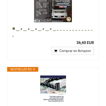
❅ ‿ ◕ ‿ ◕ ‿ ◕ ‿ ◕ ‿ ◕ ‿ _ _ _ _ _ _ _ _ _ _ _ _
_
36,40 EUR
Comprar en Amazon
BESTSELLER NO. 8