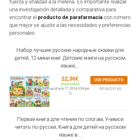
fuerza y vitalidad a la melena. Es importante realizar
una investigación detallada y comparativa para
encontrar el
producto de parafarmacia
con romero
que mejor se ajuste a las necesidades y preferencias
personales.
Набор лучшие русские народные сказки для
детей, 12 мини книг Детские книги на русском
языке,...
22,36€
VER PRODUCTO
disponible
Amazon.es
as of julio 17, 2024 3:54 pm
Первая книга для чтения по слогам, Учимся
читать по-русски, Книга для детей на русском
языке в...